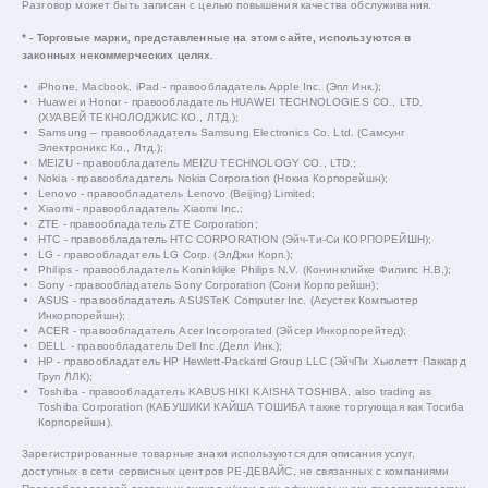
Разговор может быть записан с целью повышения качества обслуживания.
* - Торговые марки, представленные на этом сайте, используются в
законных некоммерческих целях.
iPhone, Macbook, iPad - правообладатель Apple Inc. (Эпл Инк.);
Huawei и Honor - правообладатель HUAWEI TECHNOLOGIES CO., LTD.
(ХУАВЕЙ ТЕКНОЛОДЖИС КО., ЛТД.);
Samsung – правообладатель Samsung Electronics Co. Ltd. (Самсунг
Электроникс Ко., Лтд.);
MEIZU - правообладатель MEIZU TECHNOLOGY CO., LTD.;
Nokia - правообладатель Nokia Corporation (Нокиа Корпорейшн);
Lenovo - правообладатель Lenovo (Beijing) Limited;
Xiaomi - правообладатель Xiaomi Inc.;
ZTE - правообладатель ZTE Corporation;
HTC - правообладатель HTC CORPORATION (Эйч-Ти-Си КОРПОРЕЙШН);
LG - правообладатель LG Corp. (ЭлДжи Корп.);
Philips - правообладатель Koninklijke Philips N.V. (Конинклийке Филипс Н.В.);
Sony - правообладатель Sony Corporation (Сони Корпорейшн);
ASUS - правообладатель ASUSTeK Computer Inc. (Асустек Компьютер
Инкорпорейшн);
ACER - правообладатель Acer Incorporated (Эйсер Инкорпорейтед);
DELL - правообладатель Dell Inc.(Делл Инк.);
HP - правообладатель HP Hewlett-Packard Group LLC (ЭйчПи Хьюлетт Паккард
Груп ЛЛК);
Toshiba - правообладатель KABUSHIKI KAISHA TOSHIBA, also trading as
Toshiba Corporation (КАБУШИКИ КАЙША ТОШИБА также торгующая как Тосиба
Корпорейшн).
Зарегистрированные товарные знаки используются для описания услуг,
доступных в сети сервисных центров РЕ-ДЕВАЙС, не связанных с компаниями