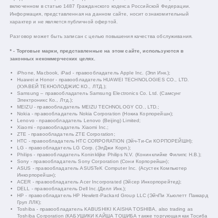
включенном в статью 1487 Гражданского кодекса Российской Федерации.
Информация, представленная на данном сайте, носит ознакомительный
характер и не является публичной офертой.
Разговор может быть записан с целью повышения качества обслуживания.
* - Торговые марки, представленные на этом сайте, используются в
законных некоммерческих целях.
iPhone, Macbook, iPad - правообладатель Apple Inc. (Эпл Инк.);
Huawei и Honor - правообладатель HUAWEI TECHNOLOGIES CO., LTD.
(ХУАВЕЙ ТЕКНОЛОДЖИС КО., ЛТД.);
Samsung – правообладатель Samsung Electronics Co. Ltd. (Самсунг
Электроникс Ко., Лтд.);
MEIZU - правообладатель MEIZU TECHNOLOGY CO., LTD.;
Nokia - правообладатель Nokia Corporation (Нокиа Корпорейшн);
Lenovo - правообладатель Lenovo (Beijing) Limited;
Xiaomi - правообладатель Xiaomi Inc.;
ZTE - правообладатель ZTE Corporation;
HTC - правообладатель HTC CORPORATION (Эйч-Ти-Си КОРПОРЕЙШН);
LG - правообладатель LG Corp. (ЭлДжи Корп.);
Philips - правообладатель Koninklijke Philips N.V. (Конинклийке Филипс Н.В.);
Sony - правообладатель Sony Corporation (Сони Корпорейшн);
ASUS - правообладатель ASUSTeK Computer Inc. (Асустек Компьютер
Инкорпорейшн);
ACER - правообладатель Acer Incorporated (Эйсер Инкорпорейтед);
DELL - правообладатель Dell Inc.(Делл Инк.);
HP - правообладатель HP Hewlett-Packard Group LLC (ЭйчПи Хьюлетт Паккард
Груп ЛЛК);
Toshiba - правообладатель KABUSHIKI KAISHA TOSHIBA, also trading as
Toshiba Corporation (КАБУШИКИ КАЙША ТОШИБА также торгующая как Тосиба