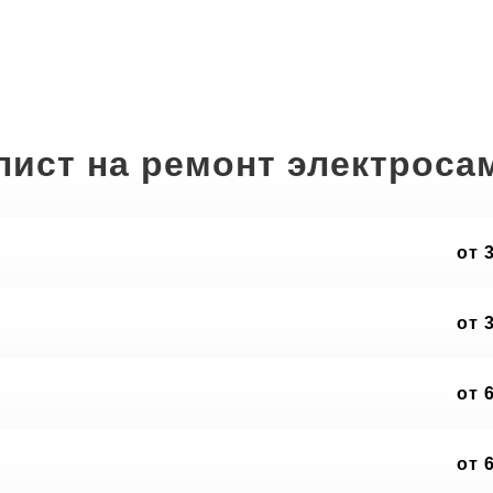
лист на ремонт электроса
от 
от 
от 
от 