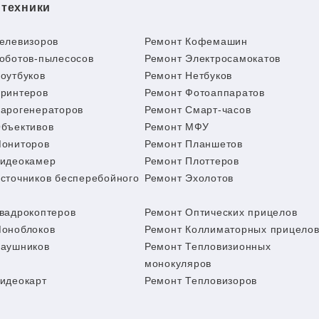
 техники
елевизоров
Ремонт Кофемашин
оботов-пылесосов
Ремонт Электросамокатов
оутбуков
Ремонт Нетбуков
ринтеров
Ремонт Фотоаппаратов
арогенераторов
Ремонт Смарт-часов
бъективов
Ремонт МФУ
Мониторов
Ремонт Планшетов
Видеокамер
Ремонт Плоттеров
сточников бесперебойного
Ремонт Эхолотов
вадрокоптеров
Ремонт Оптических прицелов
Моноблоков
Ремонт Коллиматорных прицело
Наушников
Ремонт Тепловизионных
монокуляров
идеокарт
Ремонт Тепловизоров