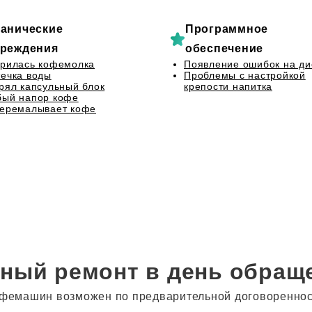
анические
Программное
реждения
обеспечение
рилась кофемолка
Появление ошибок на ди
ечка воды
Проблемы с настройкой
рял капсульный блок
крепости напитка
бый напор кофе
перемалывает кофе
ный ремонт в день обращ
фемашин возможен по предварительной договоренности