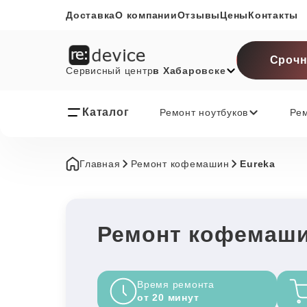
Доставка
О компании
Отзывы
Цены
Контакты
Срочн
Сервисный центр
в Хабаровске
Каталог
Ремонт ноутбуков
Ре
Главная
Ремонт кофемашин
Eureka
Ремонт кофемаши
Время ремонта
от 20 минут