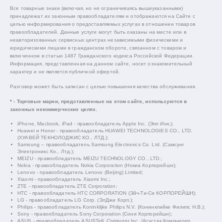
Все товарные знаки (включая, но не ограничиваясь вышеуказанными)
принадлежат их законным правообладателям и отображаются на Сайте с
целью информирования о предоставляемых услугах в отношении товаров
правообладателей. Данные услуги могут быть оказаны на месте или в
неавторизованных сервисных центрах независимыми физическими и
юридическими лицами в гражданском обороте, связанном с товаром и
включенном в статью 1487 Гражданского кодекса Российской Федерации.
Информация, представленная на данном сайте, носит ознакомительный
характер и не является публичной офертой.
Разговор может быть записан с целью повышения качества обслуживания.
* - Торговые марки, представленные на этом сайте, используются в
законных некоммерческих целях.
iPhone, Macbook, iPad - правообладатель Apple Inc. (Эпл Инк.);
Huawei и Honor - правообладатель HUAWEI TECHNOLOGIES CO., LTD.
(ХУАВЕЙ ТЕКНОЛОДЖИС КО., ЛТД.);
Samsung – правообладатель Samsung Electronics Co. Ltd. (Самсунг
Электроникс Ко., Лтд.);
MEIZU - правообладатель MEIZU TECHNOLOGY CO., LTD.;
Nokia - правообладатель Nokia Corporation (Нокиа Корпорейшн);
Lenovo - правообладатель Lenovo (Beijing) Limited;
Xiaomi - правообладатель Xiaomi Inc.;
ZTE - правообладатель ZTE Corporation;
HTC - правообладатель HTC CORPORATION (Эйч-Ти-Си КОРПОРЕЙШН);
LG - правообладатель LG Corp. (ЭлДжи Корп.);
Philips - правообладатель Koninklijke Philips N.V. (Конинклийке Филипс Н.В.);
Sony - правообладатель Sony Corporation (Сони Корпорейшн);
ASUS - правообладатель ASUSTeK Computer Inc. (Асустек Компьютер