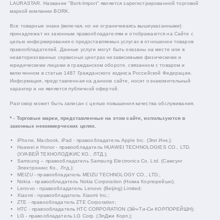
LAURASTAR. Название "Bork-Import" является зарегистрированной торговой
маркой компании BORK.
Все товарные знаки (включая, но не ограничиваясь вышеуказанными)
принадлежат их законным правообладателям и отображаются на Сайте с
целью информирования о предоставляемых услугах в отношении товаров
правообладателей. Данные услуги могут быть оказаны на месте или в
неавторизованных сервисных центрах независимыми физическими и
юридическими лицами в гражданском обороте, связанном с товаром и
включенном в статью 1487 Гражданского кодекса Российской Федерации.
Информация, представленная на данном сайте, носит ознакомительный
характер и не является публичной офертой.
Разговор может быть записан с целью повышения качества обслуживания.
* - Торговые марки, представленные на этом сайте, используются в
законных некоммерческих целях.
iPhone, Macbook, iPad - правообладатель Apple Inc. (Эпл Инк.);
Huawei и Honor - правообладатель HUAWEI TECHNOLOGIES CO., LTD.
(ХУАВЕЙ ТЕКНОЛОДЖИС КО., ЛТД.);
Samsung – правообладатель Samsung Electronics Co. Ltd. (Самсунг
Электроникс Ко., Лтд.);
MEIZU - правообладатель MEIZU TECHNOLOGY CO., LTD.;
Nokia - правообладатель Nokia Corporation (Нокиа Корпорейшн);
Lenovo - правообладатель Lenovo (Beijing) Limited;
Xiaomi - правообладатель Xiaomi Inc.;
ZTE - правообладатель ZTE Corporation;
HTC - правообладатель HTC CORPORATION (Эйч-Ти-Си КОРПОРЕЙШН);
LG - правообладатель LG Corp. (ЭлДжи Корп.);