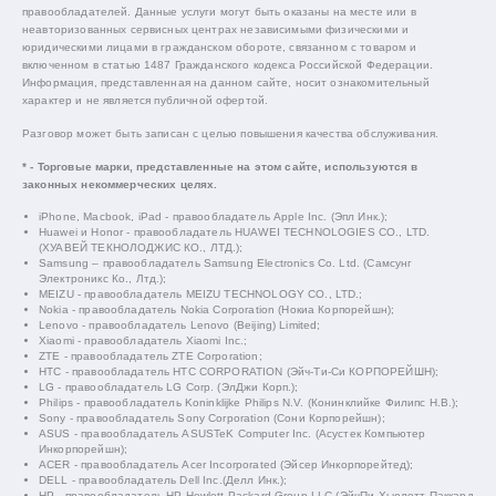
правообладателей. Данные услуги могут быть оказаны на месте или в
неавторизованных сервисных центрах независимыми физическими и
юридическими лицами в гражданском обороте, связанном с товаром и
включенном в статью 1487 Гражданского кодекса Российской Федерации.
Информация, представленная на данном сайте, носит ознакомительный
характер и не является публичной офертой.
Разговор может быть записан с целью повышения качества обслуживания.
* - Торговые марки, представленные на этом сайте, используются в
законных некоммерческих целях.
iPhone, Macbook, iPad - правообладатель Apple Inc. (Эпл Инк.);
Huawei и Honor - правообладатель HUAWEI TECHNOLOGIES CO., LTD.
(ХУАВЕЙ ТЕКНОЛОДЖИС КО., ЛТД.);
Samsung – правообладатель Samsung Electronics Co. Ltd. (Самсунг
Электроникс Ко., Лтд.);
MEIZU - правообладатель MEIZU TECHNOLOGY CO., LTD.;
Nokia - правообладатель Nokia Corporation (Нокиа Корпорейшн);
Lenovo - правообладатель Lenovo (Beijing) Limited;
Xiaomi - правообладатель Xiaomi Inc.;
ZTE - правообладатель ZTE Corporation;
HTC - правообладатель HTC CORPORATION (Эйч-Ти-Си КОРПОРЕЙШН);
LG - правообладатель LG Corp. (ЭлДжи Корп.);
Philips - правообладатель Koninklijke Philips N.V. (Конинклийке Филипс Н.В.);
Sony - правообладатель Sony Corporation (Сони Корпорейшн);
ASUS - правообладатель ASUSTeK Computer Inc. (Асустек Компьютер
Инкорпорейшн);
ACER - правообладатель Acer Incorporated (Эйсер Инкорпорейтед);
DELL - правообладатель Dell Inc.(Делл Инк.);
HP - правообладатель HP Hewlett-Packard Group LLC (ЭйчПи Хьюлетт Паккард