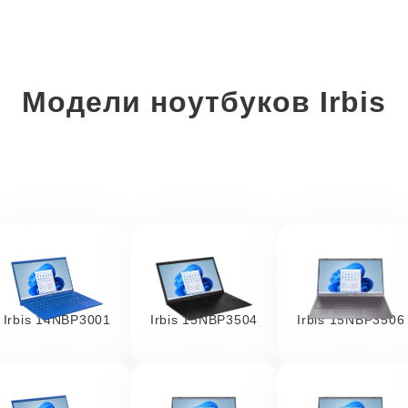
Модели ноутбуков Irbis
Irbis 14NBP3001
Irbis 15NBP3504
Irbis 15NBP3506