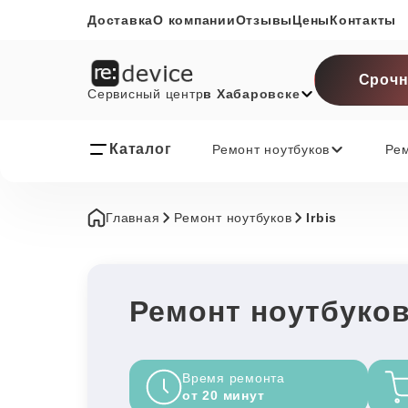
Доставка
О компании
Отзывы
Цены
Контакты
Срочн
Сервисный центр
в Хабаровске
Каталог
Ремонт ноутбуков
Ре
Главная
Ремонт ноутбуков
Irbis
Ремонт ноутбуков
Время ремонта
от 20 минут