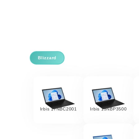
Blizzard
Irbis 17NBC2001
Irbis 15NBP3500