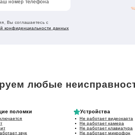
аш номер телефона
я, Вы соглашаетесь с
ой конфиденциальности данных
руем любые неисправност
щие поломки
Устройства
ключается
Не работает видеокарта
т
Не работает камера
чит
Не работает клавиатура
аботает звук
Не работает микрофон