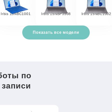
Irbis 15NBC1001
Irbis 15NBP3508
Irbis 15NBC1002
Показать все модели
боты по
 записи