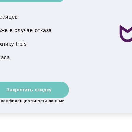
месяцев
же в случае отказа
нику Irbis
часа
Закрепить скидку
й конфиденциальности данных