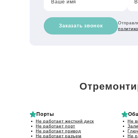
Ваше имя
В
Отправля
Заказать звонок
политик
Отремонти
Порты
Об
Не работает жесткий диск
Не в
Не работает порт
Зали
Не работает привод
Глю
Не работает разъем
Не р