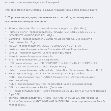
характер и не является публичной офертой.
Разговор может быть записан с целью повышения качества обслуживания.
* - Торговые марки, представленные на этом сайте, используются в
законных некоммерческих целях.
iPhone, Macbook, iPad - правообладатель Apple Inc. (Эпл Инк.);
Huawei и Honor - правообладатель HUAWEI TECHNOLOGIES CO., LTD.
(ХУАВЕЙ ТЕКНОЛОДЖИС КО., ЛТД.);
Samsung – правообладатель Samsung Electronics Co. Ltd. (Самсунг
Электроникс Ко., Лтд.);
MEIZU - правообладатель MEIZU TECHNOLOGY CO., LTD.;
Nokia - правообладатель Nokia Corporation (Нокиа Корпорейшн);
Lenovo - правообладатель Lenovo (Beijing) Limited;
Xiaomi - правообладатель Xiaomi Inc.;
ZTE - правообладатель ZTE Corporation;
HTC - правообладатель HTC CORPORATION (Эйч-Ти-Си КОРПОРЕЙШН);
LG - правообладатель LG Corp. (ЭлДжи Корп.);
Philips - правообладатель Koninklijke Philips N.V. (Конинклийке Филипс Н.В.);
Sony - правообладатель Sony Corporation (Сони Корпорейшн);
ASUS - правообладатель ASUSTeK Computer Inc. (Асустек Компьютер
Инкорпорейшн);
ACER - правообладатель Acer Incorporated (Эйсер Инкорпорейтед);
DELL - правообладатель Dell Inc.(Делл Инк.);
HP - правообладатель HP Hewlett-Packard Group LLC (ЭйчПи Хьюлетт Паккард
Груп ЛЛК);
Toshiba - правообладатель KABUSHIKI KAISHA TOSHIBA, also trading as
Toshiba Corporation (КАБУШИКИ КАЙША ТОШИБА также торгующая как Тосиба
Корпорейшн).