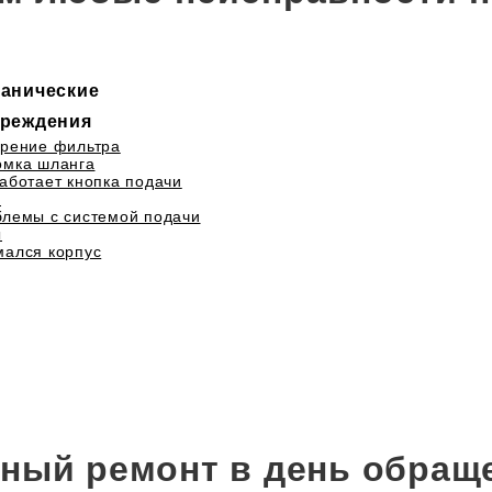
анические
реждения
рение фильтра
омка шланга
аботает кнопка подачи
а
лемы с системой подачи
ы
ался корпус
ный ремонт в день обращ