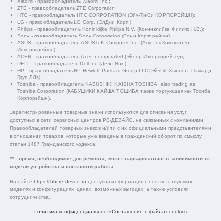
Xiaomi - правообладатель Xiaomi Inc.;
ZTE - правообладатель ZTE Corporation;
HTC - правообладатель HTC CORPORATION (Эйч-Ти-Си КОРПОРЕЙШН);
LG - правообладатель LG Corp. (ЭлДжи Корп.);
Philips - правообладатель Koninklijke Philips N.V. (Конинклийке Филипс Н.В.);
Sony - правообладатель Sony Corporation (Сони Корпорейшн);
ASUS - правообладатель ASUSTeK Computer Inc. (Асустек Компьютер
Инкорпорейшн);
ACER - правообладатель Acer Incorporated (Эйсер Инкорпорейтед);
DELL - правообладатель Dell Inc.(Делл Инк.);
HP - правообладатель HP Hewlett-Packard Group LLC (ЭйчПи Хьюлетт Паккард
Груп ЛЛК);
Toshiba - правообладатель KABUSHIKI KAISHA TOSHIBA, also trading as
Toshiba Corporation (КАБУШИКИ КАЙША ТОШИБА также торгующая как Тосиба
Корпорейшн).
Зарегистрированные товарные знаки используются для описания услуг,
доступных в сети сервисных центров РЕ-ДЕВАЙС, не связанных с компаниями
Правообладателей товарных знаков и/или с их официальными представителями
в отношении товаров, которые уже введены в гражданский оборот по смыслу
статьи 1487 Гражданского кодекса.
** - время, необходимое для ремонта, может варьироваться в зависимости от
модели устройства и сложности работы.
На сайте
https://hbr.re-device.ru
доступна информация о соответствующих
моделях и конфигурациях, ценах, возможных выгодах, а также условиях
сотрудничества.
Политика конфиденциальности
Соглашение о файлах cookies