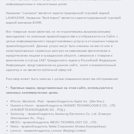
информационных и описательных целях.
Название "Laurastar" является зарегистрированной торговой маркой
LAURASTAR. Название "Bork-Import" является зарегистрированной торговой
маркой компании BORK.
Все товарные знаки (включая, но не ограничиваясь вышеуказанными)
принадлежат их законным правообладателям и отображаются на Сайте с
целью информирования о предоставляемых услугах в отношении товаров
правообладателей. Данные услуги могут быть оказаны на месте или в
неавторизованных сервисных центрах независимыми физическими и
юридическими лицами в гражданском обороте, связанном с товаром и
включенном в статью 1487 Гражданского кодекса Российской Федерации.
Информация, представленная на данном сайте, носит ознакомительный
характер и не является публичной офертой.
Разговор может быть записан с целью повышения качества обслуживания.
* - Торговые марки, представленные на этом сайте, используются в
законных некоммерческих целях.
iPhone, Macbook, iPad - правообладатель Apple Inc. (Эпл Инк.);
Huawei и Honor - правообладатель HUAWEI TECHNOLOGIES CO., LTD.
(ХУАВЕЙ ТЕКНОЛОДЖИС КО., ЛТД.);
Samsung – правообладатель Samsung Electronics Co. Ltd. (Самсунг
Электроникс Ко., Лтд.);
MEIZU - правообладатель MEIZU TECHNOLOGY CO., LTD.;
Nokia - правообладатель Nokia Corporation (Нокиа Корпорейшн);
Lenovo - правообладатель Lenovo (Beijing) Limited;