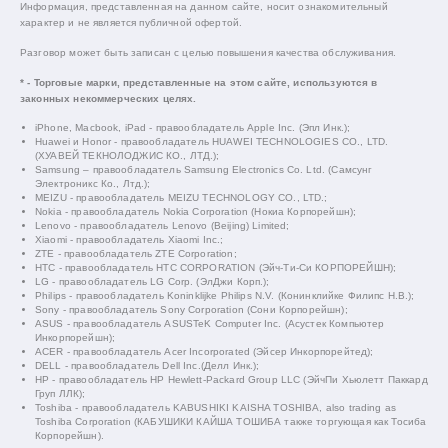
Информация, представленная на данном сайте, носит ознакомительный
характер и не является публичной офертой.
Разговор может быть записан с целью повышения качества обслуживания.
* - Торговые марки, представленные на этом сайте, используются в
законных некоммерческих целях.
iPhone, Macbook, iPad - правообладатель Apple Inc. (Эпл Инк.);
Huawei и Honor - правообладатель HUAWEI TECHNOLOGIES CO., LTD.
(ХУАВЕЙ ТЕКНОЛОДЖИС КО., ЛТД.);
Samsung – правообладатель Samsung Electronics Co. Ltd. (Самсунг
Электроникс Ко., Лтд.);
MEIZU - правообладатель MEIZU TECHNOLOGY CO., LTD.;
Nokia - правообладатель Nokia Corporation (Нокиа Корпорейшн);
Lenovo - правообладатель Lenovo (Beijing) Limited;
Xiaomi - правообладатель Xiaomi Inc.;
ZTE - правообладатель ZTE Corporation;
HTC - правообладатель HTC CORPORATION (Эйч-Ти-Си КОРПОРЕЙШН);
LG - правообладатель LG Corp. (ЭлДжи Корп.);
Philips - правообладатель Koninklijke Philips N.V. (Конинклийке Филипс Н.В.);
Sony - правообладатель Sony Corporation (Сони Корпорейшн);
ASUS - правообладатель ASUSTeK Computer Inc. (Асустек Компьютер
Инкорпорейшн);
ACER - правообладатель Acer Incorporated (Эйсер Инкорпорейтед);
DELL - правообладатель Dell Inc.(Делл Инк.);
HP - правообладатель HP Hewlett-Packard Group LLC (ЭйчПи Хьюлетт Паккард
Груп ЛЛК);
Toshiba - правообладатель KABUSHIKI KAISHA TOSHIBA, also trading as
Toshiba Corporation (КАБУШИКИ КАЙША ТОШИБА также торгующая как Тосиба
Корпорейшн).