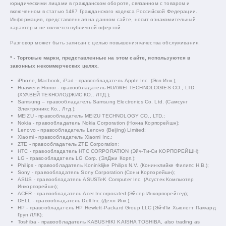
юридическими лицами в гражданском обороте, связанном с товаром и
включенном в статью 1487 Гражданского кодекса Российской Федерации.
Информация, представленная на данном сайте, носит ознакомительный
характер и не является публичной офертой.
Разговор может быть записан с целью повышения качества обслуживания.
* - Торговые марки, представленные на этом сайте, используются в
законных некоммерческих целях.
iPhone, Macbook, iPad - правообладатель Apple Inc. (Эпл Инк.);
Huawei и Honor - правообладатель HUAWEI TECHNOLOGIES CO., LTD.
(ХУАВЕЙ ТЕКНОЛОДЖИС КО., ЛТД.);
Samsung – правообладатель Samsung Electronics Co. Ltd. (Самсунг
Электроникс Ко., Лтд.);
MEIZU - правообладатель MEIZU TECHNOLOGY CO., LTD.;
Nokia - правообладатель Nokia Corporation (Нокиа Корпорейшн);
Lenovo - правообладатель Lenovo (Beijing) Limited;
Xiaomi - правообладатель Xiaomi Inc.;
ZTE - правообладатель ZTE Corporation;
HTC - правообладатель HTC CORPORATION (Эйч-Ти-Си КОРПОРЕЙШН);
LG - правообладатель LG Corp. (ЭлДжи Корп.);
Philips - правообладатель Koninklijke Philips N.V. (Конинклийке Филипс Н.В.);
Sony - правообладатель Sony Corporation (Сони Корпорейшн);
ASUS - правообладатель ASUSTeK Computer Inc. (Асустек Компьютер
Инкорпорейшн);
ACER - правообладатель Acer Incorporated (Эйсер Инкорпорейтед);
DELL - правообладатель Dell Inc.(Делл Инк.);
HP - правообладатель HP Hewlett-Packard Group LLC (ЭйчПи Хьюлетт Паккард
Груп ЛЛК);
Toshiba - правообладатель KABUSHIKI KAISHA TOSHIBA, also trading as