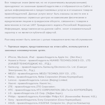
Все товарные знаки (включая, но не ограничиваясь вышеуказанными)
принадлежат их законным правообладателям и отображаются на Сайте с
целью информирования о предоставляемых услугах в отношении товаров
правообладателей. Данные услуги могут быть оказаны на месте или в
неавторизованных сервисных центрах независимыми физическими и
юридическими лицами в гражданском обороте, связанном с товаром и
включенном в статью 1487 Гражданского кодекса Российской Федерации.
Информация, представленная на данном сайте, носит ознакомительный
характер и не является публичной офертой.
Разговор может быть записан с целью повышения качества обслуживания.
* - Торговые марки, представленные на этом сайте, используются в
законных некоммерческих целях.
iPhone, Macbook, iPad - правообладатель Apple Inc. (Эпл Инк.);
Huawei и Honor - правообладатель HUAWEI TECHNOLOGIES CO., LTD.
(ХУАВЕЙ ТЕКНОЛОДЖИС КО., ЛТД.);
Samsung – правообладатель Samsung Electronics Co. Ltd. (Самсунг
Электроникс Ко., Лтд.);
MEIZU - правообладатель MEIZU TECHNOLOGY CO., LTD.;
Nokia - правообладатель Nokia Corporation (Нокиа Корпорейшн);
Lenovo - правообладатель Lenovo (Beijing) Limited;
Xiaomi - правообладатель Xiaomi Inc.;
ZTE - правообладатель ZTE Corporation;
HTC - правообладатель HTC CORPORATION (Эйч-Ти-Си КОРПОРЕЙШН);
LG - правообладатель LG Corp. (ЭлДжи Корп.);
Philips - правообладатель Koninklijke Philips N.V. (Конинклийке Филипс Н.В.);
Sony - правообладатель Sony Corporation (Сони Корпорейшн);
ASUS - правообладатель ASUSTeK Computer Inc. (Асустек Компьютер