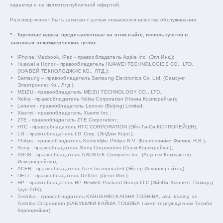
характер и не является публичной офертой.
Разговор может быть записан с целью повышения качества обслуживания.
* - Торговые марки, представленные на этом сайте, используются в
законных некоммерческих целях.
iPhone, Macbook, iPad - правообладатель Apple Inc. (Эпл Инк.);
Huawei и Honor - правообладатель HUAWEI TECHNOLOGIES CO., LTD.
(ХУАВЕЙ ТЕКНОЛОДЖИС КО., ЛТД.);
Samsung – правообладатель Samsung Electronics Co. Ltd. (Самсунг
Электроникс Ко., Лтд.);
MEIZU - правообладатель MEIZU TECHNOLOGY CO., LTD.;
Nokia - правообладатель Nokia Corporation (Нокиа Корпорейшн);
Lenovo - правообладатель Lenovo (Beijing) Limited;
Xiaomi - правообладатель Xiaomi Inc.;
ZTE - правообладатель ZTE Corporation;
HTC - правообладатель HTC CORPORATION (Эйч-Ти-Си КОРПОРЕЙШН);
LG - правообладатель LG Corp. (ЭлДжи Корп.);
Philips - правообладатель Koninklijke Philips N.V. (Конинклийке Филипс Н.В.);
Sony - правообладатель Sony Corporation (Сони Корпорейшн);
ASUS - правообладатель ASUSTeK Computer Inc. (Асустек Компьютер
Инкорпорейшн);
ACER - правообладатель Acer Incorporated (Эйсер Инкорпорейтед);
DELL - правообладатель Dell Inc.(Делл Инк.);
HP - правообладатель HP Hewlett-Packard Group LLC (ЭйчПи Хьюлетт Паккард
Груп ЛЛК);
Toshiba - правообладатель KABUSHIKI KAISHA TOSHIBA, also trading as
Toshiba Corporation (КАБУШИКИ КАЙША ТОШИБА также торгующая как Тосиба
Корпорейшн).