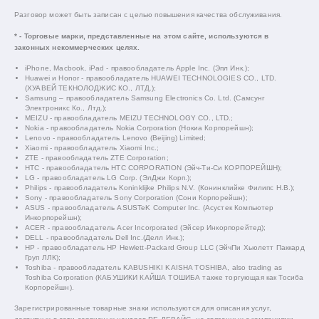
Разговор может быть записан с целью повышения качества обслуживания.
* - Торговые марки, представленные на этом сайте, используются в
законных некоммерческих целях.
iPhone, Macbook, iPad - правообладатель Apple Inc. (Эпл Инк.);
Huawei и Honor - правообладатель HUAWEI TECHNOLOGIES CO., LTD.
(ХУАВЕЙ ТЕКНОЛОДЖИС КО., ЛТД.);
Samsung – правообладатель Samsung Electronics Co. Ltd. (Самсунг
Электроникс Ко., Лтд.);
MEIZU - правообладатель MEIZU TECHNOLOGY CO., LTD.;
Nokia - правообладатель Nokia Corporation (Нокиа Корпорейшн);
Lenovo - правообладатель Lenovo (Beijing) Limited;
Xiaomi - правообладатель Xiaomi Inc.;
ZTE - правообладатель ZTE Corporation;
HTC - правообладатель HTC CORPORATION (Эйч-Ти-Си КОРПОРЕЙШН);
LG - правообладатель LG Corp. (ЭлДжи Корп.);
Philips - правообладатель Koninklijke Philips N.V. (Конинклийке Филипс Н.В.);
Sony - правообладатель Sony Corporation (Сони Корпорейшн);
ASUS - правообладатель ASUSTeK Computer Inc. (Асустек Компьютер
Инкорпорейшн);
ACER - правообладатель Acer Incorporated (Эйсер Инкорпорейтед);
DELL - правообладатель Dell Inc.(Делл Инк.);
HP - правообладатель HP Hewlett-Packard Group LLC (ЭйчПи Хьюлетт Паккард
Груп ЛЛК);
Toshiba - правообладатель KABUSHIKI KAISHA TOSHIBA, also trading as
Toshiba Corporation (КАБУШИКИ КАЙША ТОШИБА также торгующая как Тосиба
Корпорейшн).
Зарегистрированные товарные знаки используются для описания услуг,