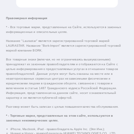
Правомерная информация
* - Все торговые марки, представленные на Сайте, используются в законных
информационных и описательных целях.
Название "Laurastar" является зарегистрированной торговой маркой
LAURASTAR. Название "Bork-Import" является зарегистрированной торговой
маркой компании BORK.
Все товарные знаки (включая, но не ограничиваясь вышеуказанными)
принадлежат их законным правообладателям и отображаются на Сайте с
целью информирования о предоставляемых услугах в отношении товаров
правообладателей. Данные услуги могут быть оказаны на месте или в
неавторизованных сервисных центрах независимыми физическими и
юридическими лицами в гражданском обороте, связанном с товаром и
включенном в статью 1487 Гражданского кодекса Российской Федерации.
Информация, представленная на данном сайте, носит ознакомительный
характер и не является публичной офертой.
Разговор может быть записан с целью повышения качества обслуживания.
* - Торговые марки, представленные на этом сайте, используются в
законных некоммерческих целях.
iPhone, Macbook, iPad - правообладатель Apple Inc. (Эпл Инк.);
Huawei и Honor - правообладатель HUAWEI TECHNOLOGIES CO., LTD.