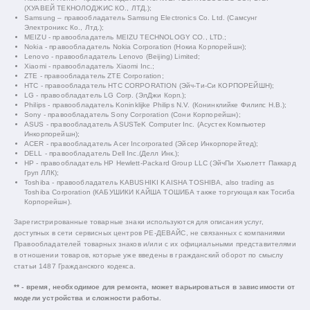
(ХУАВЕЙ ТЕКНОЛОДЖИС КО., ЛТД.);
Samsung – правообладатель Samsung Electronics Co. Ltd. (Самсунг
Электроникс Ко., Лтд.);
MEIZU - правообладатель MEIZU TECHNOLOGY CO., LTD.;
Nokia - правообладатель Nokia Corporation (Нокиа Корпорейшн);
Lenovo - правообладатель Lenovo (Beijing) Limited;
Xiaomi - правообладатель Xiaomi Inc.;
ZTE - правообладатель ZTE Corporation;
HTC - правообладатель HTC CORPORATION (Эйч-Ти-Си КОРПОРЕЙШН);
LG - правообладатель LG Corp. (ЭлДжи Корп.);
Philips - правообладатель Koninklijke Philips N.V. (Конинклийке Филипс Н.В.);
Sony - правообладатель Sony Corporation (Сони Корпорейшн);
ASUS - правообладатель ASUSTeK Computer Inc. (Асустек Компьютер
Инкорпорейшн);
ACER - правообладатель Acer Incorporated (Эйсер Инкорпорейтед);
DELL - правообладатель Dell Inc.(Делл Инк.);
HP - правообладатель HP Hewlett-Packard Group LLC (ЭйчПи Хьюлетт Паккард
Груп ЛЛК);
Toshiba - правообладатель KABUSHIKI KAISHA TOSHIBA, also trading as
Toshiba Corporation (КАБУШИКИ КАЙША ТОШИБА также торгующая как Тосиба
Корпорейшн).
Зарегистрированные товарные знаки используются для описания услуг,
доступных в сети сервисных центров РЕ-ДЕВАЙС, не связанных с компаниями
Правообладателей товарных знаков и/или с их официальными представителями
в отношении товаров, которые уже введены в гражданский оборот по смыслу
статьи 1487 Гражданского кодекса.
** - время, необходимое для ремонта, может варьироваться в зависимости от
модели устройства и сложности работы.