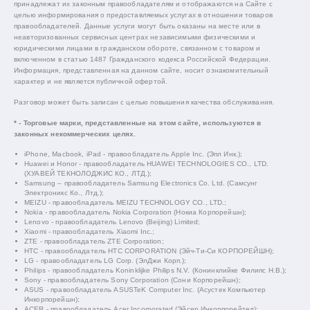
принадлежат их законным правообладателям и отображаются на Сайте с
целью информирования о предоставляемых услугах в отношении товаров
правообладателей. Данные услуги могут быть оказаны на месте или в
неавторизованных сервисных центрах независимыми физическими и
юридическими лицами в гражданском обороте, связанном с товаром и
включенном в статью 1487 Гражданского кодекса Российской Федерации.
Информация, представленная на данном сайте, носит ознакомительный
характер и не является публичной офертой.
Разговор может быть записан с целью повышения качества обслуживания.
* - Торговые марки, представленные на этом сайте, используются в
законных некоммерческих целях.
iPhone, Macbook, iPad - правообладатель Apple Inc. (Эпл Инк.);
Huawei и Honor - правообладатель HUAWEI TECHNOLOGIES CO., LTD.
(ХУАВЕЙ ТЕКНОЛОДЖИС КО., ЛТД.);
Samsung – правообладатель Samsung Electronics Co. Ltd. (Самсунг
Электроникс Ко., Лтд.);
MEIZU - правообладатель MEIZU TECHNOLOGY CO., LTD.;
Nokia - правообладатель Nokia Corporation (Нокиа Корпорейшн);
Lenovo - правообладатель Lenovo (Beijing) Limited;
Xiaomi - правообладатель Xiaomi Inc.;
ZTE - правообладатель ZTE Corporation;
HTC - правообладатель HTC CORPORATION (Эйч-Ти-Си КОРПОРЕЙШН);
LG - правообладатель LG Corp. (ЭлДжи Корп.);
Philips - правообладатель Koninklijke Philips N.V. (Конинклийке Филипс Н.В.);
Sony - правообладатель Sony Corporation (Сони Корпорейшн);
ASUS - правообладатель ASUSTeK Computer Inc. (Асустек Компьютер
Инкорпорейшн);
ACER - правообладатель Acer Incorporated (Эйсер Инкорпорейтед);