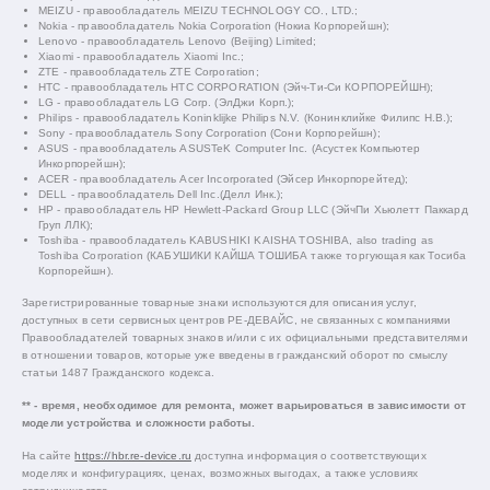
MEIZU - правообладатель MEIZU TECHNOLOGY CO., LTD.;
Nokia - правообладатель Nokia Corporation (Нокиа Корпорейшн);
Lenovo - правообладатель Lenovo (Beijing) Limited;
Xiaomi - правообладатель Xiaomi Inc.;
ZTE - правообладатель ZTE Corporation;
HTC - правообладатель HTC CORPORATION (Эйч-Ти-Си КОРПОРЕЙШН);
LG - правообладатель LG Corp. (ЭлДжи Корп.);
Philips - правообладатель Koninklijke Philips N.V. (Конинклийке Филипс Н.В.);
Sony - правообладатель Sony Corporation (Сони Корпорейшн);
ASUS - правообладатель ASUSTeK Computer Inc. (Асустек Компьютер
Инкорпорейшн);
ACER - правообладатель Acer Incorporated (Эйсер Инкорпорейтед);
DELL - правообладатель Dell Inc.(Делл Инк.);
HP - правообладатель HP Hewlett-Packard Group LLC (ЭйчПи Хьюлетт Паккард
Груп ЛЛК);
Toshiba - правообладатель KABUSHIKI KAISHA TOSHIBA, also trading as
Toshiba Corporation (КАБУШИКИ КАЙША ТОШИБА также торгующая как Тосиба
Корпорейшн).
Зарегистрированные товарные знаки используются для описания услуг,
доступных в сети сервисных центров РЕ-ДЕВАЙС, не связанных с компаниями
Правообладателей товарных знаков и/или с их официальными представителями
в отношении товаров, которые уже введены в гражданский оборот по смыслу
статьи 1487 Гражданского кодекса.
** - время, необходимое для ремонта, может варьироваться в зависимости от
модели устройства и сложности работы.
На сайте
https://hbr.re-device.ru
доступна информация о соответствующих
моделях и конфигурациях, ценах, возможных выгодах, а также условиях