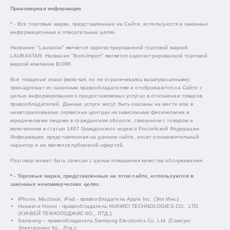
Правомерная информация
* - Все торговые марки, представленные на Сайте, используются в законных
информационных и описательных целях.
Название "Laurastar" является зарегистрированной торговой маркой
LAURASTAR. Название "Bork-Import" является зарегистрированной торговой
маркой компании BORK.
Все товарные знаки (включая, но не ограничиваясь вышеуказанными)
принадлежат их законным правообладателям и отображаются на Сайте с
целью информирования о предоставляемых услугах в отношении товаров
правообладателей. Данные услуги могут быть оказаны на месте или в
неавторизованных сервисных центрах независимыми физическими и
юридическими лицами в гражданском обороте, связанном с товаром и
включенном в статью 1487 Гражданского кодекса Российской Федерации.
Информация, представленная на данном сайте, носит ознакомительный
характер и не является публичной офертой.
Разговор может быть записан с целью повышения качества обслуживания.
* - Торговые марки, представленные на этом сайте, используются в
законных некоммерческих целях.
iPhone, Macbook, iPad - правообладатель Apple Inc. (Эпл Инк.);
Huawei и Honor - правообладатель HUAWEI TECHNOLOGIES CO., LTD.
(ХУАВЕЙ ТЕКНОЛОДЖИС КО., ЛТД.);
Samsung – правообладатель Samsung Electronics Co. Ltd. (Самсунг
Электроникс Ко., Лтд.);